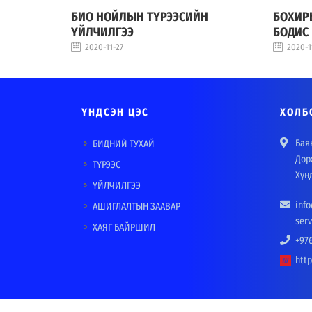
ХЭН
БИО НОЙЛЫН ТҮРЭЭСИЙН
БОХИРЫ
ҮЙЛЧИЛГЭЭ
БОДИС
2020-11-27
2020-1
ҮНДСЭН ЦЭС
ХОЛБ
Баян
БИДНИЙ ТУХАЙ
Дор
ТҮРЭЭС
Хүн
ҮЙЛЧИЛГЭЭ
inf
АШИГЛАЛТЫН ЗААВАР
ser
ХАЯГ БАЙРШИЛ
+976
htt