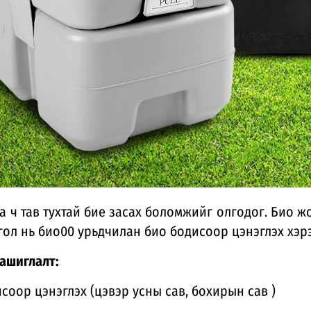
 ч тав тухтай бие засах боломжийг олгодог. Био 
гол нь био00 урьдчилан био бодисоор цэнэглэх хэр
ашиглалт:
исоор цэнэглэх (цэвэр усны сав, бохирын сав )