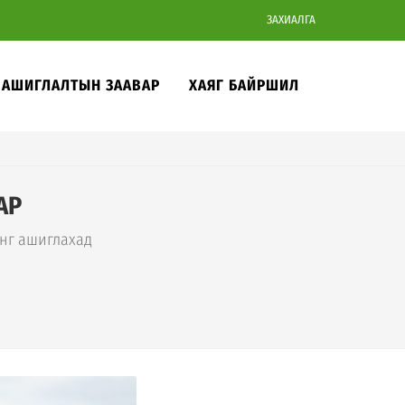
ЗАХИАЛГА
АШИГЛАЛТЫН ЗААВАР
ХАЯГ БАЙРШИЛ
АР
онг ашиглахад