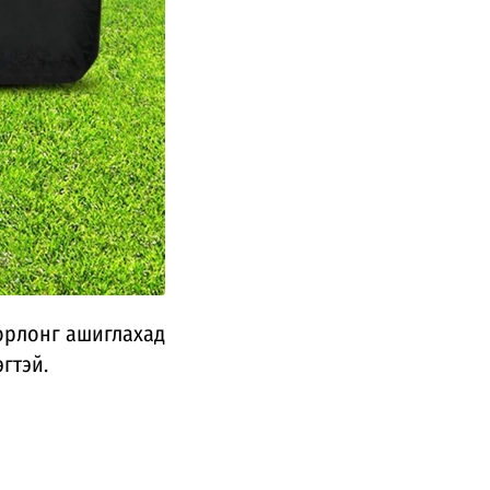
жорлонг ашиглахад
эгтэй.