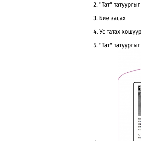
2. "Тат" татуургы
3. Бие засах
4. Ус татах хөшүү
5. "Тат" татуург