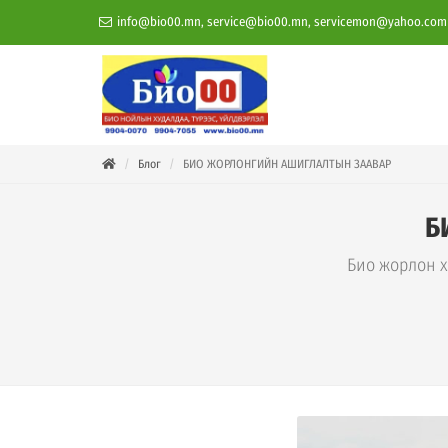
info@bio00.mn, service@bio00.mn, servicemon@yahoo.com
Блог
БИО ЖОРЛОНГИЙН АШИГЛАЛТЫН ЗААВАР
Б
Био жорлон х