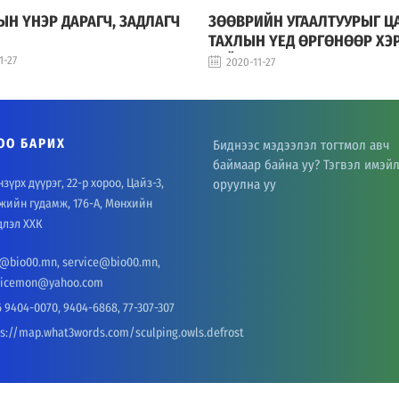
Н ҮНЭР ДАРАГЧ, ЗАДЛАГЧ
ЗӨӨВРИЙН УГААЛТУУРЫГ Ц
ТАХЛЫН ҮЕД ӨРГӨНӨӨР ХЭ
БАЙНА
1-27
2020-11-27
ОО БАРИХ
Биднээс мэдээлэл тогтмол авч
баймаар байна уу? Тэгвэл имэйл
зүрх дүүрэг, 22-р хороо, Цайз-3,
оруулна уу
жийн гудамж, 176-А, Мөнхийн
длэл ХХК
o@bio00.mn, service@bio00.mn,
vicemon@yahoo.com
 9404-0070, 9404-6868, 77-307-307
ps://map.what3words.com/sculping.owls.defrost