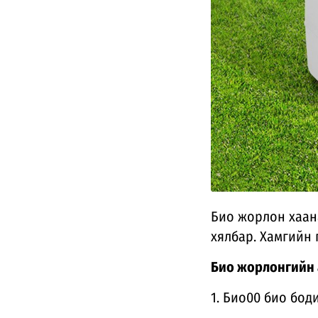
Био жорлон хаана
хялбар. Хамгийн 
Био жорлонгийн 
1. Био00 био бод