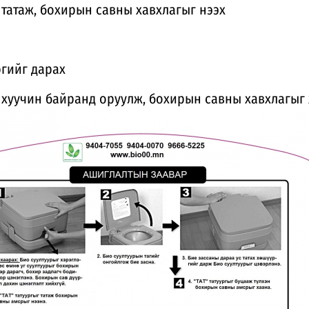
г татаж, бохирын савны хавхлагыг нээх
ргийг дарах
ыг хуучин байранд оруулж, бохирын савны хавхлагыг 