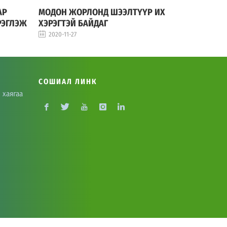
АР
МОДОН ЖОРЛОНД ШЭЭЛТҮҮР ИХ
МОДОН ЖО
РЭГЛЭЖ
ХЭРЭГТЭЙ БАЙДАГ
2020-11-27
2020-11-27
СОШИАЛ ЛИНК
 хаягаа