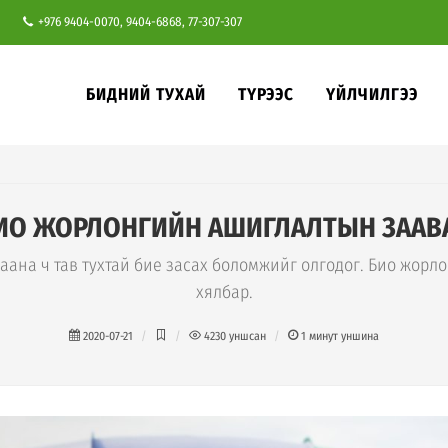
+976 9404-0070, 9404-6868, 77-307-307
БИДНИЙ ТУХАЙ
ТҮРЭЭС
ҮЙЛЧИЛГЭЭ
ИО ЖОРЛОНГИЙН АШИГЛАЛТЫН ЗААВ
аана ч тав тухтай бие засах боломжийг олгодог. Био жорл
хялбар.
2020-07-21
4230
уншсан
1
минут уншина