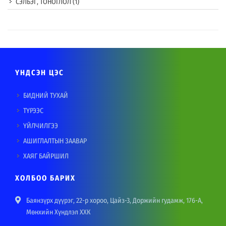
СЭЛБЭГ, ТОНОГЛОЛ
(1)
ҮНДСЭН ЦЭС
БИДНИЙ ТУХАЙ
ТҮРЭЭС
ҮЙЛЧИЛГЭЭ
АШИГЛАЛТЫН ЗААВАР
ХАЯГ БАЙРШИЛ
ХОЛБОО БАРИХ
Баянзүрх дүүрэг, 22-р хороо, Цайз-3, Доржийн гудамж, 176-А,
Мөнхийн Хүндлэл ХХК