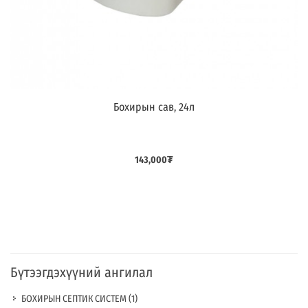
Бохирын сав, 24л
Дараагийнх
143,000
₮
Бүтээгдэхүүний ангилал
БОХИРЫН СЕПТИК СИСТЕМ
(1)