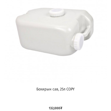
Бохирын сав, 25л COPY
Дараагийнх
132,000
₮