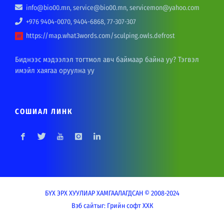
info@bio00.mn, service@bio00.mn, servicemon@yahoo.com
+976 9404-0070, 9404-6868, 77-307-307
https://map.what3words.com/sculping.owls.defrost
Биднээс мэдээлэл тогтмол авч баймаар байна уу? Тэгвэл
имэйл хаягаа оруулна уу
СОШИАЛ ЛИНК
БҮХ ЭРХ ХУУЛИАР ХАМГААЛАГДСАН © 2008-2024
Вэб сайт
ыг:
Грийн софт ХХК