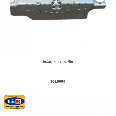
Бохирын сав, 75л
Дараагийнх
308,000
₮