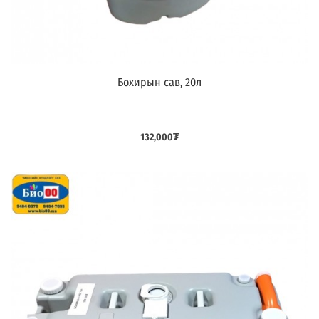
Бохирын сав, 20л
Дараагийнх
132,000
₮