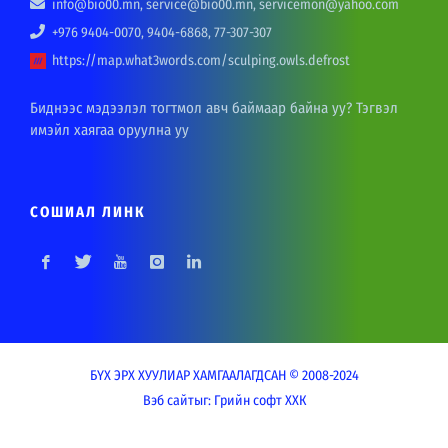
info@bio00.mn, service@bio00.mn, servicemon@yahoo.com
+976 9404-0070, 9404-6868, 77-307-307
https://map.what3words.com/sculping.owls.defrost
Биднээс мэдээлэл тогтмол авч баймаар байна уу? Тэгвэл
имэйл хаягаа оруулна уу
СОШИАЛ ЛИНК
БҮХ ЭРХ ХУУЛИАР ХАМГААЛАГДСАН © 2008-2024
Вэб сайт
ыг:
Грийн софт ХХК
Дуудлагын төв