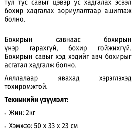
тул тус савыг цэвэр ус хадгалах эсвэл
бохир хадгалах зориулалтаар ашиглаж
болно.
Бохирын савнаас бохирын
үнэр гарахгүй, бохир гойжихгүй.
Бохирын савыг хэд хэдийг авч бохирыг
асгатал хадгалж болно.
Аяллалаар явахад хэрэглэхэд
тохиромжтой.
Техникийн үзүүлэлт:
Жин: 2кг
Хэмжээ: 50 х 33 х 23 см