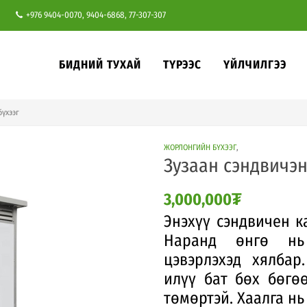
+976 9404-0070, 9404-6868, 77-307-307
БИДНИЙ ТУХАЙ
ТҮРЭЭС
ҮЙЛЧИЛГЭЭ
бүхээг
ЖОРЛОНГИЙН БҮХЭЭГ
,
Зузаан сэндвичэн
3,000,000
₮
Энэхүү сэндвичен к
Наранд өнгө нь 
цэвэрлэхэд хялба
илүү бат бөх бөгөө
төмөртэй. Хаалга нь