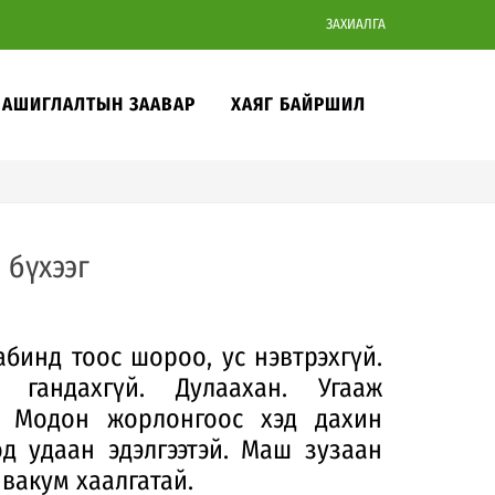
ЗАХИАЛГА
АШИГЛАЛТЫН ЗААВАР
ХАЯГ БАЙРШИЛ
 бүхээг
абинд тоос шороо, ус нэвтрэхгүй.
гандахгүй. Дулаахан. Угааж
р. Модон жорлонгоос хэд дахин
д удаан эдэлгээтэй. Маш зузаан
 вакум хаалгатай.