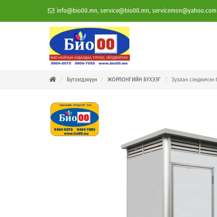
info@bio00.mn, service@bio00.mn, servicemon@yahoo.com
Бүтээгдэхүүн
ЖОРЛОНГИЙН БҮХЭЭГ
Зузаан сэндвичэн 