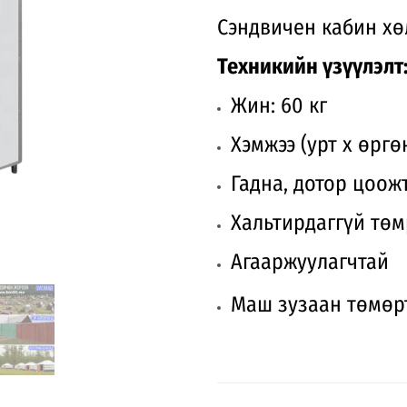
Сэндвичен кабин хөл
Техникийн үзүүлэлт
Жин: 60 кг
Хэмжээ (урт х өргөн 
Гадна, дотор цоож
Хальтирдаггүй тө
Агааржуулагчтай
Маш зузаан төмөр