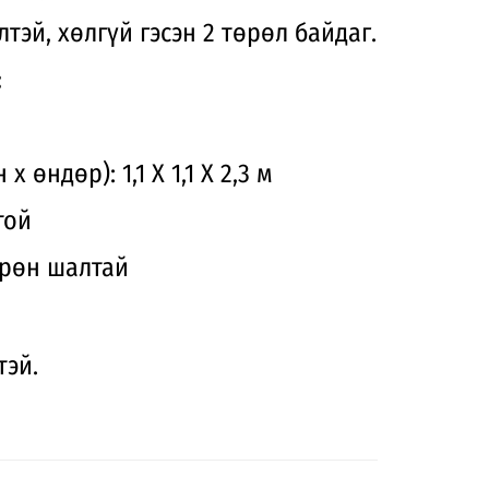
тэй, хөлгүй гэсэн 2 төрөл байдаг.
:
х өндөр): 1,1 Х 1,1 Х 2,3 м
той
мрөн шалтай
тэй.