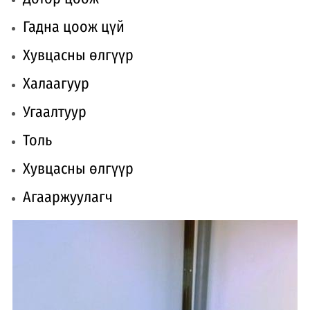
Гадна цоож цүй
Хувцасны өлгүүр
Халаагуур
Угаалтуур
Толь
Хувцасны өлгүүр
Агааржуулагч