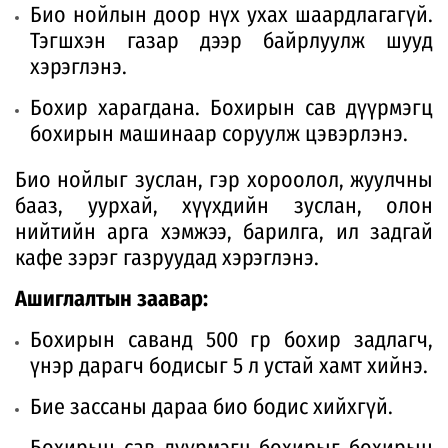
Био нойлын доор нүх ухах шаардлагагүй.
Тэгшхэн газар дээр байрлуулж шууд
хэрэглэнэ.
Бохир харагдана. Бохирын сав дүүрмэгц
бохирын машинаар соруулж цэвэрлэнэ.
Био нойлыг зуслан, гэр хороолол, жуулчны
бааз, уурхай, хүүхдийн зуслан, олон
нийтийн арга хэмжээ, барилга, ил задгай
кафе зэрэг газруудад хэрэглэнэ.
Ашиглалтын заавар:
Бохирын саванд 500 гр бохир задлагч,
үнэр дарагч бодисыг 5 л устай хамт хийнэ.
Бие зассаны дараа био бодис хийхгүй.
Бохирын сав дүүрмэгц бохирыг бохирын