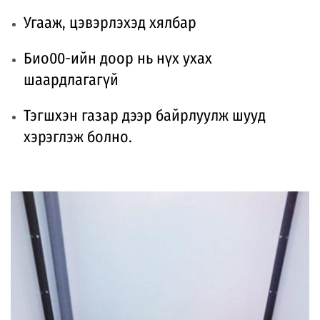
Угааж, цэвэрлэхэд хялбар
Био00-ийн доор нь нүх ухах
шаардлагагүй
Тэгшхэн газар дээр байрлуулж шууд
хэрэглэж болно.