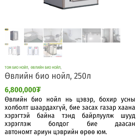
ТОМ БИО НОЙЛ
,
ӨВЛИЙН БИО НОЙЛ
,
Өвлийн био нойл, 250л
6,800,000
₮
Өвлийн био нойл нь цэвэр, бохир усны
холболт шаардахгүй, бие засах газар хаана
хэрэгтэй байна тэнд байрлуулж шууд
хэрэглэж болдог бие даасан
автономт ариун цэврийн өрөө юм.