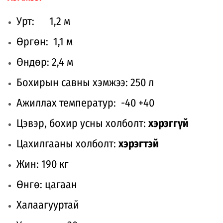
Урт: 1,2 м
Өргөн: 1,1 м
Өндөр: 2,4 м
Бохирын савны хэмжээ: 250 л
Ажиллах температур: -40 +40
Цэвэр, бохир усны холболт:
хэрэггүй
Цахилгааны холболт:
хэрэгтэй
Жин: 190 кг
Өнгө: цагаан
Халаагууртай