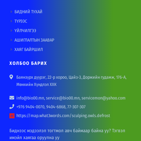
БИДНИЙ ТУХАЙ
ТҮРЭЭС
ҮЙЛЧИЛГЭЭ
АШИГЛАЛТЫН ЗААВАР
ХАЯГ БАЙРШИЛ
ХОЛБОО БАРИХ
Баянзүрх дүүрэг, 22-р хороо, Цайз-3, Доржийн гудамж, 176-А,
Мөнхийн Хүндлэл ХХК
info@bio00.mn, service@bio00.mn, servicemon@yahoo.com
+976 9404-0070, 9404-6868, 77-307-307
https://map.what3words.com/sculping.owls.defrost
Биднээс мэдээлэл тогтмол авч баймаар байна уу? Тэгвэл
имэйл хаягаа оруулна уу