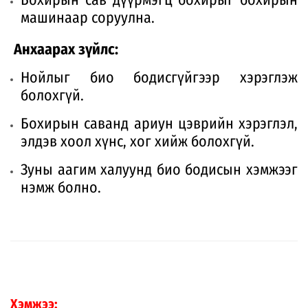
машинаар соруулна.
Анхаарах зүйлс:
Нойлыг био бодисгүйгээр хэрэглэж
болохгүй.
Бохирын саванд ариун цэврийн хэрэглэл,
элдэв хоол хүнс, хог хийж болохгүй.
Зуны аагим халуунд био бодисын хэмжээг
нэмж болно.
Хэмжээ: