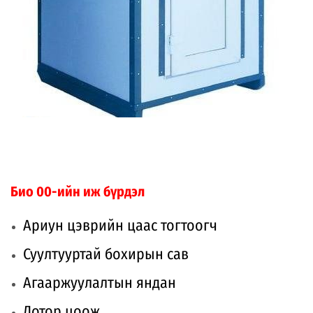
Био 00-ийн иж бүрдэл
Ариун цэврийн цаас тогтоогч
Суултууртай бохирын сав
Агааржуулалтын яндан
Дотор цоож