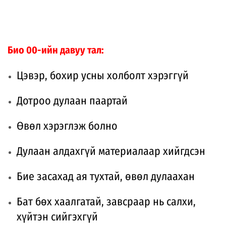
Био 00-ийн давуу тал:
Цэвэр, бохир усны холболт хэрэггүй
Дотроо дулаан паартай
Өвөл хэрэглэж болно
Дулаан алдахгүй материалаар хийгдсэн
Бие засахад ая тухтай, өвөл дулаахан
Бат бөх хаалгатай, завсраар нь салхи,
хүйтэн сийгэхгүй